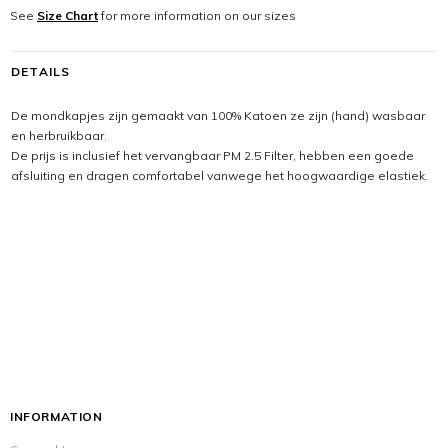
See
Size Chart
for more information on our sizes
DETAILS
De mondkapjes zijn gemaakt van 100% Katoen ze zijn (hand) w
asbaar
en herbruikbaar.
De prijs is inclusief het vervangbaar PM 2.5
Filter, hebben een g
oede
afsluiting en dragen comfortabel vanwege het hoogwaardige elastiek.
INFORMATION