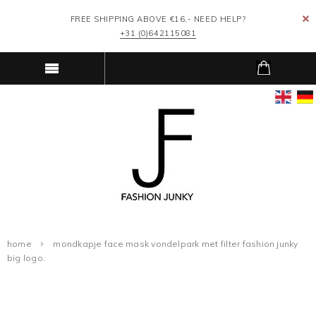
FREE SHIPPING ABOVE €16,- NEED HELP?
+31 (0)642115081
home
mondkapje face mask vondelpark met filter fashion junky
big logo.