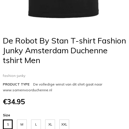
De Robot By Stan T-shirt Fashion
Junky Amsterdam Duchenne
tshirt Men
fashion-junky
De volledige winst van dit shirt gaat naar
PRODUCT TYPE
www.samenvoorduchenne.nl
€34.95
Size
S
M
L
XL
XXL