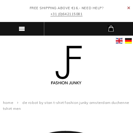
FREE SHIPPING ABOVE €16,- NEED HELP?
+31 (0)642115081
home
de robot by stan t-shirt fashion junky amsterdam duchenne
tshirt men